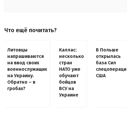
Что ещё почитать?
Литовцы
Каллас:
В Польше
напрашиваются
несколько
открылась
на ввод своих
стран
база Сил
военнослужащих
НАТО уже
спецопераций
на Украину.
обучают
США
Обратно – в
бойцов
гробах?
ВСУ на
Украине