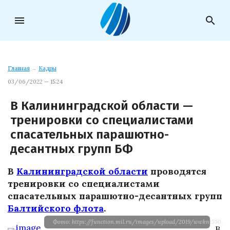
menu
search
Главная
→
Кадры
03/06/2022 — 15:24
В Калининградской области —
тренировки со специалистами
спасательных парашютно-
десантных групп БФ
В
Калининградской области
проводятся
тренировки со специалистами
спасательных парашютно-десантных групп
Балтийского флота
.
Фото: https://function.mil.ru/images/upload/2019/wwknt550.jp
В