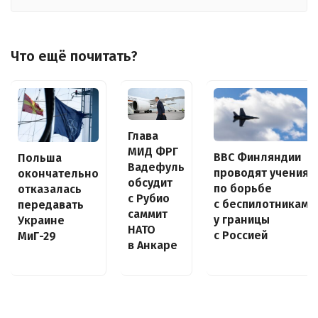
Что ещё почитать?
Глава
МИД ФРГ
ВВС Финляндии
Польша
Вадефуль
проводят учения
окончательно
обсудит
по борьбе
отказалась
с Рубио
с беспилотниками
передавать
саммит
у границы
Украине
НАТО
с Россией
МиГ-29
в Анкаре