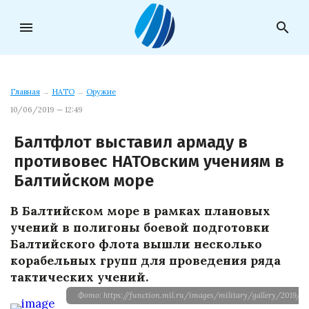
menu
search
Главная
→
НАТО
→
Оружие
10/06/2019 — 12:49
Балтфлот выставил армаду в
противовес НАТОвским учениям в
Балтийском море
В Балтийском море в рамках плановых
учений в полигоны боевой подготовки
Балтийского флота вышли несколько
корабельных групп для проведения ряда
тактических учений.
Фото: https://function.mil.ru/images/military/gallery/2019/