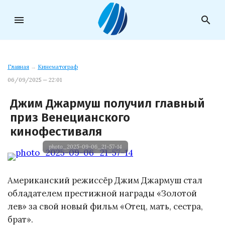
menu
search
Главная
→
Кинематограф
06/09/2025 — 22:01
Джим Джармуш получил главный
приз Венецианского
кинофестиваля
photo_2025-09-06_21-57-14
Американский режиссёр Джим Джармуш стал
обладателем престижной награды «Золотой
лев» за свой новый фильм «Отец, мать, сестра,
брат».