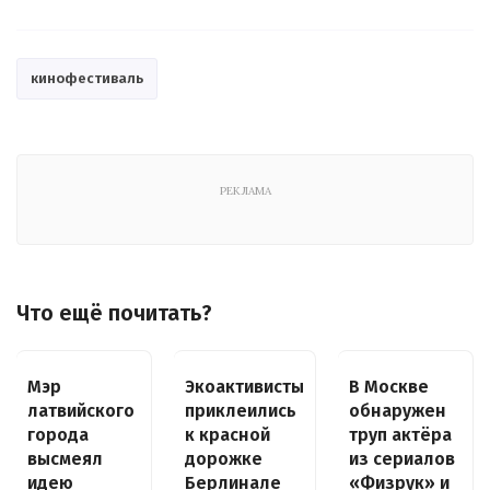
кинофестиваль
РЕКЛАМА
Что ещё почитать?
Мэр
Экоактивисты
В Москве
латвийского
приклеились
обнаружен
города
к красной
труп актёра
высмеял
дорожке
из сериалов
идею
Берлинале
«Физрук» и