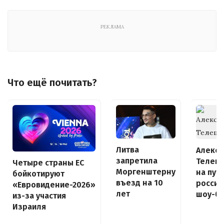
РЕКЛАМА
Что ещё почитать?
Литва
Алекс
запретила
Телеш
Четыре страны ЕС
Моргенштерну
на пути
бойкотируют
въезд на 10
россий
«Евровидение-2026»
лет
шоу-б
из-за участия
Израиля