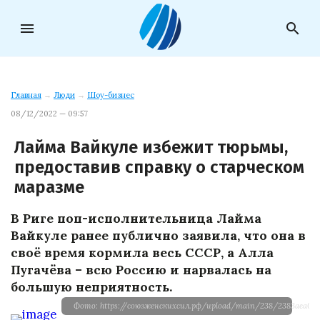
menu
search
Главная
→
Люди
→
Шоу-бизнес
08/12/2022 — 09:57
Лайма Вайкуле избежит тюрьмы,
предоставив справку о старческом
маразме
В Риге поп-исполнительница Лайма
Вайкуле ранее публично заявила, что она в
своё время кормила весь СССР, а Алла
Пугачёва – всю Россию и нарвалась на
большую неприятность.
Фото: https://союзженскихсил.рф/upload/main/238/2383aea09c3