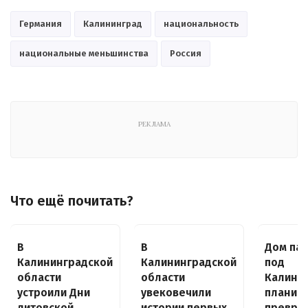
Германия
Калининград
национальность
национальные меньшинства
Россия
РЕКЛАМА
Что ещё почитать?
В
В
Дом пас
Калининградской
Калининградской
под
области
области
Калини
устроили Дни
увековечили
планир
литовской
истории первых
преврат