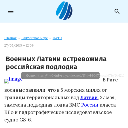
menu
search
Главная
→
Балтийское море
→
НАТО
27/05/2015 — 12:09
Военных Латвии встревожила
российская подлодка
Фото: https://im0-tub-ru.yandex.net/i?id=b80d76cbcc1d78ef6a42c3b
В Риге
военные заявили, что в 5 морских милях от
границы территориальных вод
Латвии
, 27 мая,
замечена подводная лодка ВМС
России
класса
Kilo и гидрографическое исследовательское
судно GS-6.