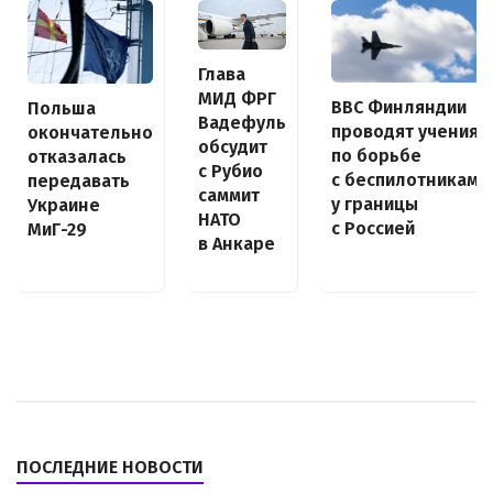
Глава
МИД ФРГ
ВВС Финляндии
Польша
Вадефуль
проводят учения
окончательно
обсудит
по борьбе
отказалась
с Рубио
с беспилотниками
передавать
саммит
у границы
Украине
НАТО
с Россией
МиГ-29
в Анкаре
ПОСЛЕДНИЕ НОВОСТИ