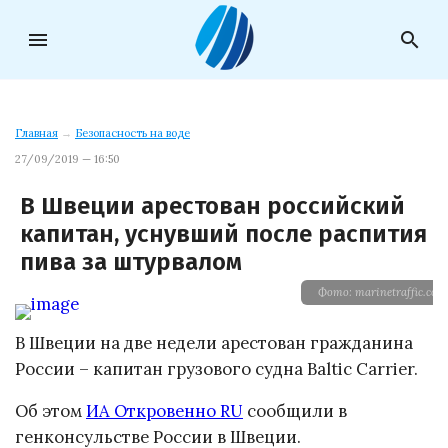
menu
search
Главная
→
Безопасность на воде
27/09/2019 — 16:50
В Швеции арестован российский
капитан, уснувший после распития
пива за штурвалом
Фото: marinetraffic.com
В Швеции на две недели арестован гражданина
России – капитан грузового судна Baltic Carrier.
Об этом
ИА Откровенно RU
сообщили в
генконсульстве России в Швеции.