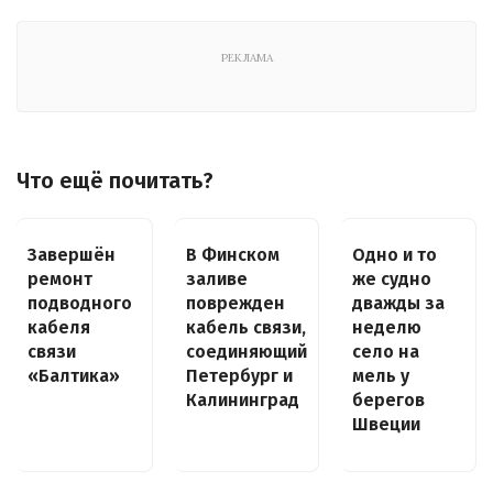
РЕКЛАМА
Что ещё почитать?
Завершён
В Финском
Одно и то
ремонт
заливе
же судно
подводного
поврежден
дважды за
кабеля
кабель связи,
неделю
связи
соединяющий
село на
«Балтика»
Петербург и
мель у
Калининград
берегов
Швеции