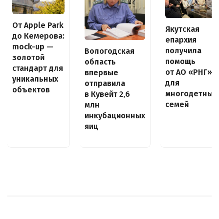
От Apple Park
Якутская
до Кемерова:
епархия
mock-up —
получила
Вологодская
золотой
помощь
область
стандарт для
от АО «РНГ»
впервые
уникальных
для
отправила
объектов
многодетных
в Кувейт 2,6
семей
млн
инкубационных
яиц