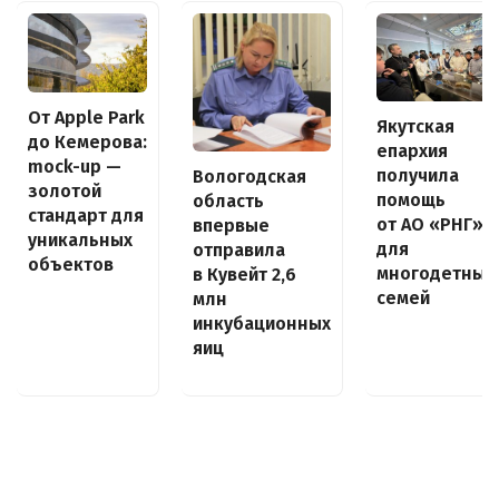
От Apple Park
Якутская
до Кемерова:
епархия
mock-up —
получила
Вологодская
золотой
помощь
область
стандарт для
от АО «РНГ»
впервые
уникальных
для
отправила
объектов
многодетных
в Кувейт 2,6
семей
млн
инкубационных
яиц