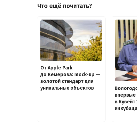
Что ещё почитать?
От Apple Park
до Кемерова: mock-up —
золотой стандарт для
уникальных объектов
Вологодс
впервые
в Кувейт 
инкубац