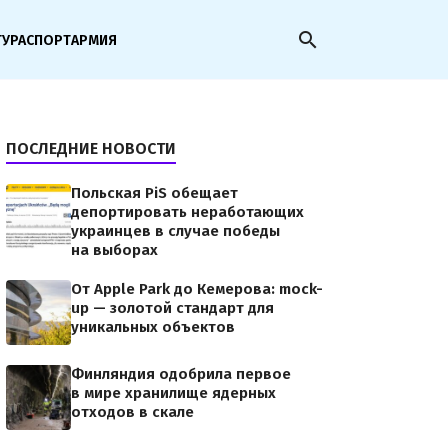
search
ТУРА
СПОРТ
АРМИЯ
ПОСЛЕДНИЕ НОВОСТИ
Польская PiS обещает
депортировать неработающих
украинцев в случае победы
на выборах
От Apple Park до Кемерова: mock-
up — золотой стандарт для
уникальных объектов
Финляндия одобрила первое
в мире хранилище ядерных
отходов в скале