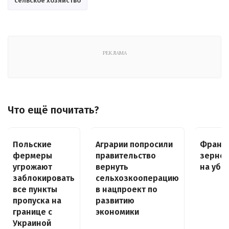
сельское хозяйство
РЕКЛАМА
Что ещё почитать?
Польские
Аграрии попросили
Франц
фермеры
правительство
зерно
угрожают
вернуть
на убы
заблокировать
сельхозкооперацию
все пункты
в нацпроект по
пропуска на
развитию
границе с
экономики
Украиной