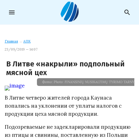
menu
search
Главная
→
АПК
23/09/2019 — 14:07
В Литве «накрыли» подпольный
мясной цех
Фото: Photo: FINANSINIŲ NUSIKALTIMŲ TYRIMO TARNYBA
В Литве четверо жителей города Каунаса
попались на уклонении от уплаты налогов с
продукции цеха мясной продукции.
Подозреваемые не задекларировали продукцию
из птицы и свинины, поставленную из Польши