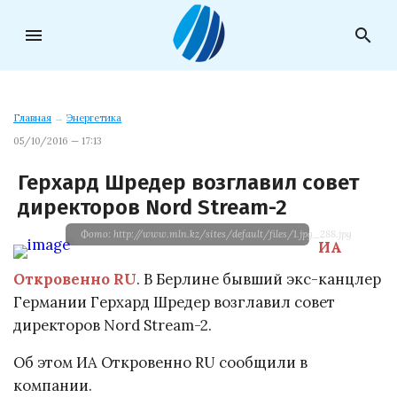
menu
search
Главная
→
Энергетика
05/10/2016 — 17:13
Герхард Шредер возглавил совет
директоров Nord Stream-2
Фото: http://www.mln.kz/sites/default/files/1.jpg_288.jpg
ИА
Откровенно RU
. В Берлине бывший экс-канцлер
Германии Герхард Шредер возглавил совет
директоров Nord Stream-2.
Об этом ИА Откровенно RU сообщили в
компании.