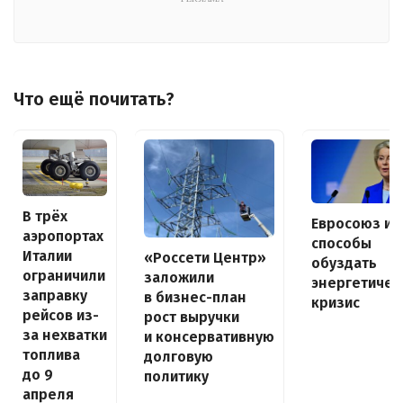
Что ещё почитать?
В трёх
Евросоюз и
аэропортах
способы
Италии
«Россети Центр»
обуздать
ограничили
заложили
энергетичес
заправку
в бизнес-план
кризис
рейсов из-
рост выручки
за нехватки
и консервативную
топлива
долговую
до 9
политику
апреля