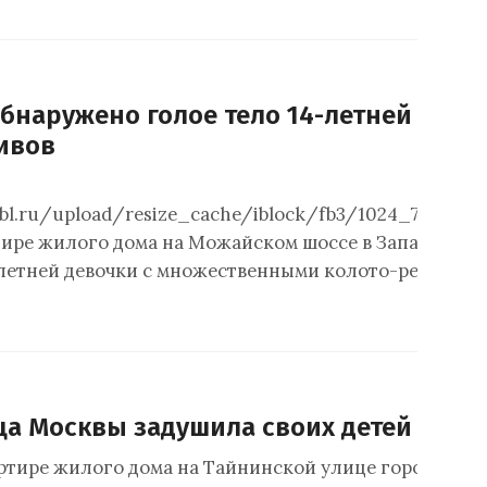
бнаружено голое тело 14-летней дево
ивов
obl.ru/upload/resize_cache/iblock/fb3/1024_768_2/f
тире жилого дома на Можайском шоссе в Западном 
-летней девочки с множественными колото-резаными
а Москвы задушила своих детей
артире жилого дома на Тайнинской улице горожанин