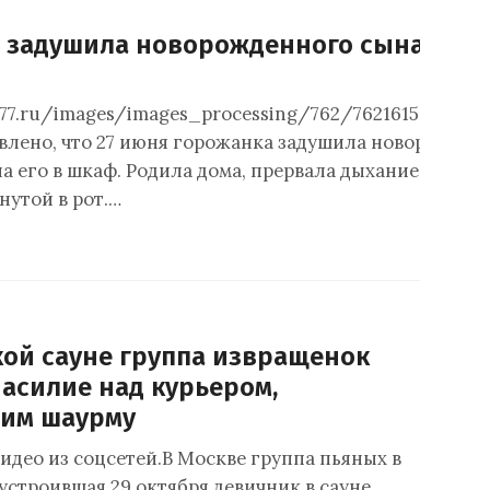
 задушила новорожденного сына
777.ru/images/images_processing/762/76216150696076
влено, что 27 июня горожанка задушила новорожден
ла его в шкаф. Родила дома, прервала дыхание младе
нутой в рот.…
кой сауне группа извращенок
насилие над курьером,
им шаурму
видео из соцсетей.В Москве группа пьяных в
устроившая 29 октября девичник в сауне,