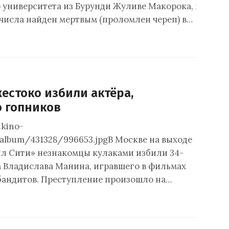
 университета из Бурунди Жуливе Макорока, пропав
 числа найден мертвым (проломлен череп) в…
естоко избили актёра,
 гопников
.kino-
/album/431328/996653.jpgВ Москве на выходе
л Сити» незнакомцы кулаками избили 34-
а Владислава Манина, игравшего в фильмах
бандитов. Преступление произошло на…