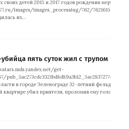
 своих детей 2015 и 2017 годов рождения мертвыми. 
777.ru/images/images_processing/762/76216150696076
дилась их…
убийца пять суток жил с трупом
avatars.mds.yandex.net/get-
57/pub_5ac273cdc3321bd8d89a3b12_5ac2837277d0e6d7
ласти в городе Зеленограде 32-летний фельдшер ме
й квартире убил приятеля, проломив ему голову жел