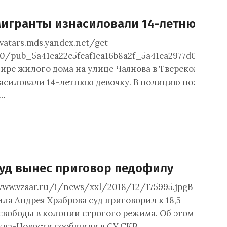
мигранты изнасиловали 14-летнюю шк
avatars.mds.yandex.net/get-
0/pub_5a41ea22c5feaf1ea16b8a2f_5a41ea2977d0e6f770
ире жилого дома на улице Чаянова в Тверском район
асиловали 14-летнюю девочку. В полицию пожалова
,…
суд вынес приговор педофилу
www.vzsar.ru/i/news/xxl/2018/12/175995.jpgВ
ла Андрея Храброва суд приговорил к 18,5
свободы в колонии строгого режима. Об этом
ква-Новости сообщили в СУ СКР…