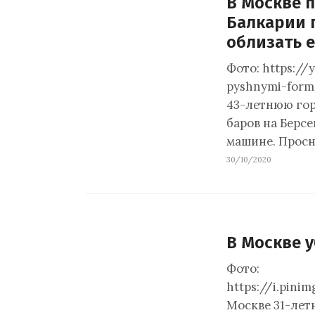
В Москве 
Балкарии 
облизать е
Фото: https://
pyshnymi-form
43-летнюю гор
баров на Берс
машине. Просн
30/10/2020
В Москве у
Фото:
https://i.pini
Москве 31-лет