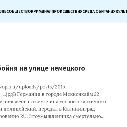
ЗНЕС
ОБЩЕСТВО
КРИМИНАЛ
ПРОИСШЕСТВИЯ
СРЕДА ОБИТАНИЯ
КУЛЬ
бойня на улице немецкого
svopi.ru/uploads/posts/2015-
_1.jpgВ Германии в городе Меккенхайм 22
ом, неизвестный мужчина устроил хаотичную
ен полицейский, передал в Калининград
ровенно RU. Злоумышленника смертельно…