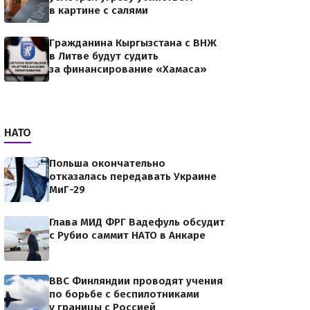
в картине с салями
Гражданина Кыргызстана с ВНЖ
в Литве будут судить
за финансирование «Хамаса»
91.jpegВ
ного
нца
НАТО
Польша окончательно
отказалась передавать Украине
МиГ-29
Глава МИД ФРГ Вадефуль обсудит
с Рубио саммит НАТО в Анкаре
ВВС Финляндии проводят учения
по борьбе с беспилотниками
у границы с Россией