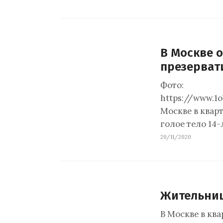
В Москве о
презерват
Фото:
https://www.1
Москве в квар
голое тело 14
20/11/2020
Жительниц
В Москве в кв