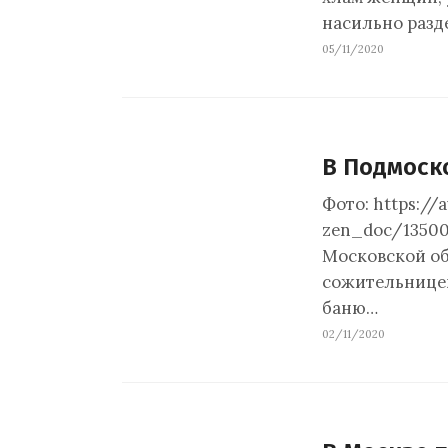
насильно разде
05/11/2020
В Подмоск
Фото: https://
zen_doc/13500
Московской обл
сожительницей
баню…
02/11/2020