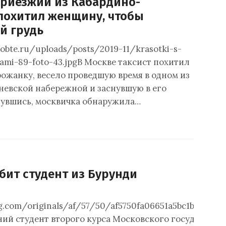
приезжий из Кабардино-
похитил женщину, чтобы
й грудь
yobte.ru/uploads/posts/2019-11/krasotki-s-
ami-89-foto-43.jpgВ Москве таксист похитил
ожанку, весело проведшую время в одном из
еневской набережной и заснувшую в его
увшись, москвичка обнаружила…
бит студент из Бурунди
mg.com/originals/af/57/50/af5750fa06651a5bc1b0dc3e99
ний студент второго курса Московского государстве