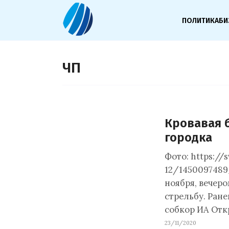
ПОЛИТИКА
БИ
ЧП
Кровавая 
городка
Фото: https://
12/1450097489
ноября, вечер
стрельбу. Ран
собкор ИА Отк
23/11/2020