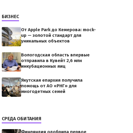
БИЗНЕС
От Apple Park до Кемерова: mock-
чки посреди таблеток и
up — золотой стандарт для
уникальных объектов
Вологодская область впервые
b3662df2c033d1328869e5b93b36049.jpgВ
отправила в Кувейт 2,6 млн
административном округе обнаружено
инкубационных яиц
 ранами; рядом —…
Якутская епархия получила
помощь от АО «РНГ» для
многодетных семей
СРЕДА ОБИТАНИЯ
Финляндия одобрила первое