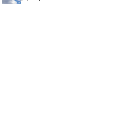
45232402b/scale_1200В
в бане с
чеслав Маругов. В