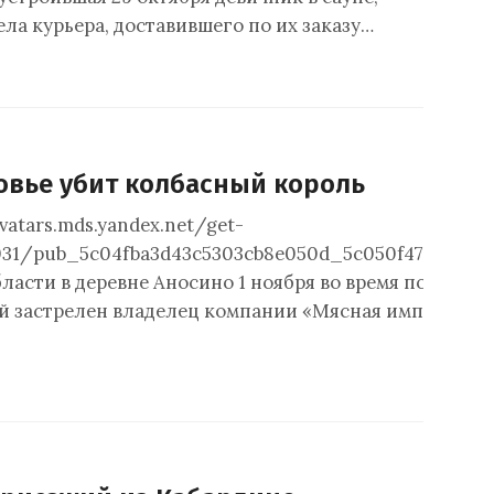
ла курьера, доставившего по их заказу…
овье убит колбасный король
avatars.mds.yandex.net/get-
31/pub_5c04fba3d43c5303cb8e050d_5c050f478fcf080
асти в деревне Аносино 1 ноября во время помывки 
 застрелен владелец компании «Мясная империя» Вя