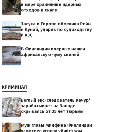
Фото:
в мире хранилище ядерных
91.jpegВ
отходов в скале
Засуха в Европе обмелила Рейн
и Дунай, ударив по судоходству
и АЭС
В Финляндии впервые нашли
африканскую чуму свиней
53628cca/scale_1200В
стной скорой
КРИМИНАЛ
езным прутом, и пять
Беглый экс-следователь Качур*
зарабатывает на Западе,
скрываясь от 25 лет тюрьмы
Муж главы Минфина Финляндии
усмотрел угрозу убийством