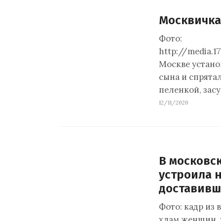
Москвичка
Фото:
http://media.1
Москве устано
сына и спрята
пеленкой, засу
12/11/2020
В московс
устроила 
доставивш
Фото: кадр из 
хлам женщин, 