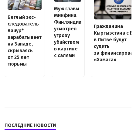
Муж главы
Минфина
Беглый экс-
Финляндии
следователь
Гражданина
усмотрел
Качур*
Кыргызстана с В
угрозу
зарабатывает
в Литве будут
убийством
на Западе,
судить
в картине
скрываясь
за финансирова
с салями
от 25 лет
«Хамаса»
тюрьмы
ПОСЛЕДНИЕ НОВОСТИ