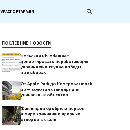
search
ТУРА
СПОРТ
АРМИЯ
ПОСЛЕДНИЕ НОВОСТИ
Польская PiS обещает
депортировать неработающих
украинцев в случае победы
на выборах
От Apple Park до Кемерова: mock-
up — золотой стандарт для
уникальных объектов
Финляндия одобрила первое
в мире хранилище ядерных
отходов в скале