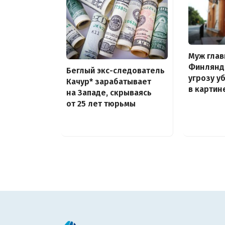
Муж гла
Финлянд
Беглый экс-следователь
угрозу у
Качур* зарабатывает
в картин
на Западе, скрываясь
от 25 лет тюрьмы