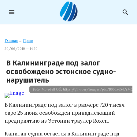
menu
search
Главная
→
Право
26/06/2019 — 14:20
В Калининграде под залог
освобождено эстонское судно-
нарушитель
Foto: Morobell OÜ; https://g1.nh.ee/images/pix/1000x654/rMQs
В Калининграде под залог в размере 720 тысяч
евро 25 июня освобожден принадлежащий
предприятию из Эстонии траулер Roxen.
Капитан судна остается в Калининграде под