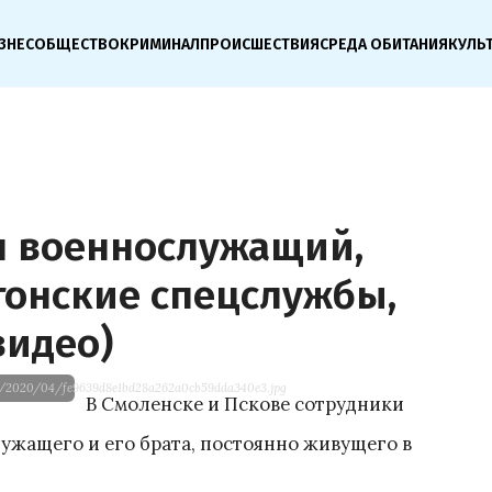
ЗНЕС
ОБЩЕСТВО
КРИМИНАЛ
ПРОИСШЕСТВИЯ
СРЕДА ОБИТАНИЯ
КУЛЬ
н военнослужащий,
тонские спецслужбы,
видео)
s/2020/04/fe9639d8e1bd28a262a0cb59dda340e3.jpg
В Смоленске и Пскове сотрудники
ужащего и его брата, постоянно живущего в