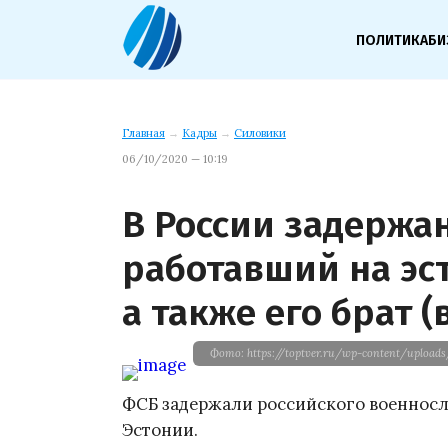
ПОЛИТИКА
БИ
Главная
→
Кадры
→
Силовики
06/10/2020 — 10:19
В России задержа
работавший на эс
а также его брат (
Фото: https://toptver.ru/wp-content/upload
ФСБ задержали российского военносл
Эстонии.