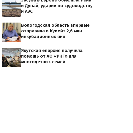
Засуха в Европе обмелила Рейн
и Дунай, ударив по судоходству
и АЭС
Вологодская область впервые
отправила в Кувейт 2,6 млн
инкубационных яиц
Якутская епархия получила
помощь от АО «РНГ» для
многодетных семей