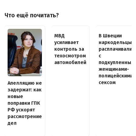
Что ещё почитать?
МВД
В Швеции
усиливает
наркодельцы
контроль за
расплачивалис
техосмотром
с
автомобилей
подкупленным
женщинами-
полицейскими
сексом
Апелляцию не
задержат: как
новые
поправки ГПК
РФ ускорят
рассмотрение
дел