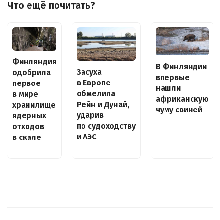
Что ещё почитать?
Финляндия
В Финляндии
Засуха
одобрила
впервые
в Европе
первое
нашли
обмелила
в мире
африканскую
Рейн и Дунай,
хранилище
чуму свиней
ударив
ядерных
по судоходству
отходов
и АЭС
в скале