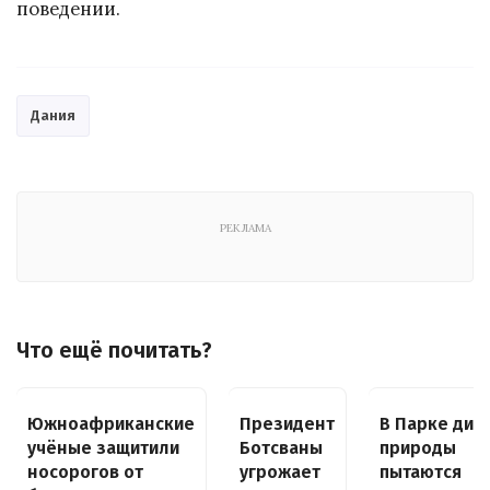
поведении.
Дания
РЕКЛАМА
Что ещё почитать?
Южноафриканские
Президент
В Парке дик
учёные защитили
Ботсваны
природы
носорогов от
угрожает
пытаются