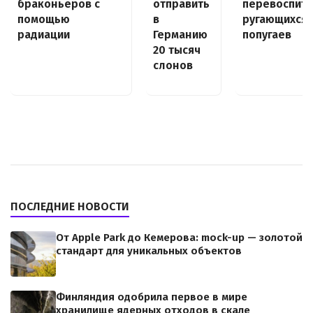
браконьеров с
отправить
перевоспита
помощью
в
ругающихся
радиации
Германию
попугаев
20 тысяч
слонов
ПОСЛЕДНИЕ НОВОСТИ
От Apple Park до Кемерова: mock-up — золотой
стандарт для уникальных объектов
Финляндия одобрила первое в мире
хранилище ядерных отходов в скале