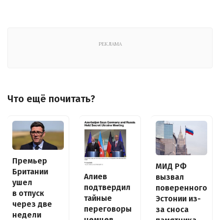
РЕКЛАМА
Что ещё почитать?
Премьер
МИД РФ
Британии
Алиев
вызвал
ушел
подтвердил
поверенного
в отпуск
тайные
Эстонии из-
через две
переговоры
за сноса
недели
немцев