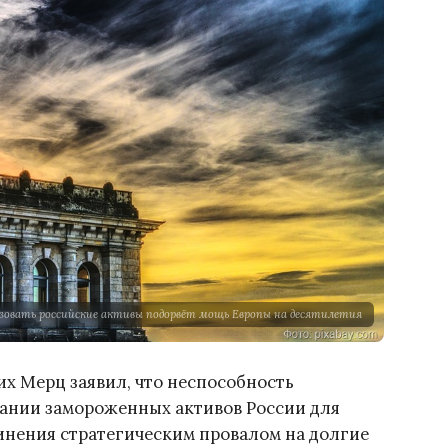
ьзовать российские активы подорвёт мощь Европы на десятилетия
х Мерц заявил, что неспособность
вании замороженных активов России для
инения стратегическим провалом на долгие