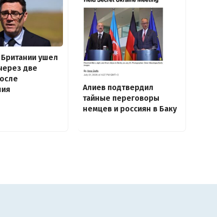
 Британии ушел
 через две
после
Алиев подтвердил
ния
тайные переговоры
немцев и россиян в Баку