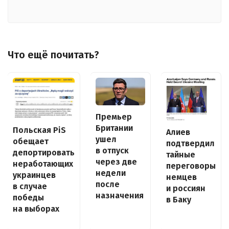
Что ещё почитать?
Премьер
Британии
Польская PiS
Алиев
ушел
обещает
подтвердил
в отпуск
депортировать
тайные
через две
неработающих
переговоры
недели
украинцев
немцев
после
в случае
и россиян
назначения
победы
в Баку
на выборах