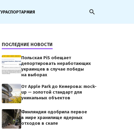
search
ТУРА
СПОРТ
АРМИЯ
ПОСЛЕДНИЕ НОВОСТИ
Польская PiS обещает
депортировать неработающих
украинцев в случае победы
на выборах
От Apple Park до Кемерова: mock-
up — золотой стандарт для
уникальных объектов
Финляндия одобрила первое
в мире хранилище ядерных
отходов в скале