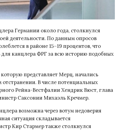
лера Германии около года, столкнулся
оей деятельности. По данным опросов
леблется в районе 15–19 процентов, что
в для канцлера ФРГ за всю историю подобных
, которую представляет Мерц, начались
м отстранении. В числе потенциальных
рного Рейна-Вестфалии Хендрик Вюст, глава
министр Саксонии Михаэль Кречмер.
нцлера возможна через вотум недоверия
ичная ситуация складывается
истр Кир Стармер также столкнулся