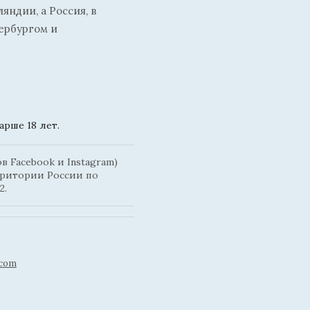
ндии, а Россия, в
ербургом и
рше 18 лет.
 Facebook и Instagram)
рритории России по
2.
.com