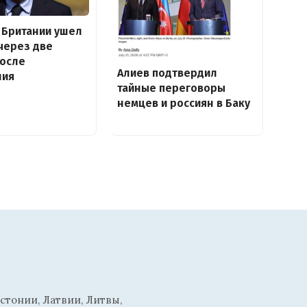
 Британии ушел
 через две
после
Алиев подтвердил
ния
тайные переговоры
немцев и россиян в Баку
стонии, Латвии, Литвы,