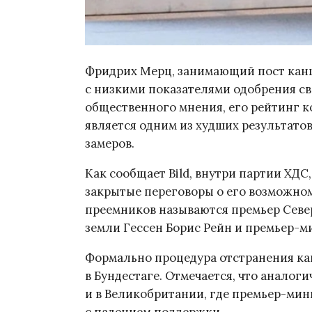
Фридрих Мерц, занимающий пост канц
с низкими показателями одобрения св
общественного мнения, его рейтинг ко
является одним из худших результато
замеров.
Как сообщает Bild, внутри партии ХДС
закрытые переговоры о его возможно
преемников называются премьер Севе
земли Гессен Борис Рейн и премьер-
Формально процедура отстранения ка
в Бундестаге. Отмечается, что аналог
и в Великобритании, где премьер-мин
с падением поддержки.