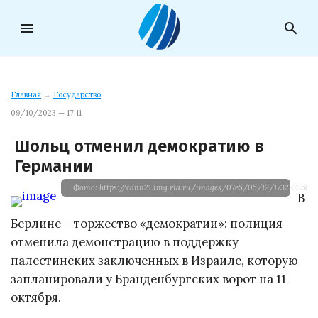
menu
search
Главная
→
Государство
09/10/2023 — 17:11
Шольц отменил демократию в
Германии
Фото: https://cdnn21.img.ria.ru/images/07e5/05/12/1732873566
В
Берлине – торжество «демократии»: полиция
отменила демонстрацию в поддержку
палестинских заключенных в Израиле, которую
запланировали у Бранденбургских ворот на 11
октября.