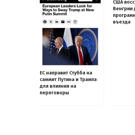
США восс
Венгрии 
програм
въезда
ЕС направит Стубба на
саммит Путина и Трампа
для влияния на
переговоры