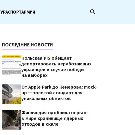
search
ТУРА
СПОРТ
АРМИЯ
ПОСЛЕДНИЕ НОВОСТИ
Польская PiS обещает
депортировать неработающих
украинцев в случае победы
на выборах
От Apple Park до Кемерова: mock-
up — золотой стандарт для
уникальных объектов
Финляндия одобрила первое
в мире хранилище ядерных
отходов в скале