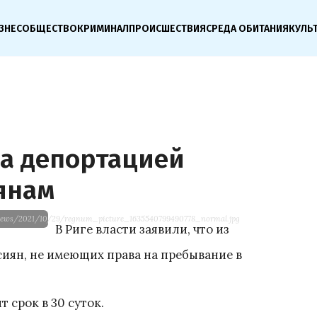
ЗНЕС
ОБЩЕСТВО
КРИМИНАЛ
ПРОИСШЕСТВИЯ
СРЕДА ОБИТАНИЯ
КУЛЬ
а депортацией
янам
/news/2021/10/29/regnum_picture_1635540799490778_normal.jpg
В Риге власти заявили, что из
иян, не имеющих права на пребывание в
 срок в 30 суток.