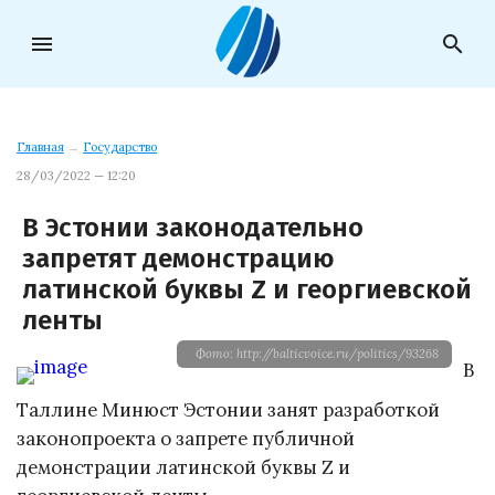
menu
search
Главная
→
Государство
28/03/2022 — 12:20
В Эстонии законодательно
запретят демонстрацию
латинской буквы Z и георгиевской
ленты
Фото: http://balticvoice.ru/politics/93268
В
Таллине Минюст Эстонии занят разработкой
законопроекта о запрете публичной
демонстрации латинской буквы Z и