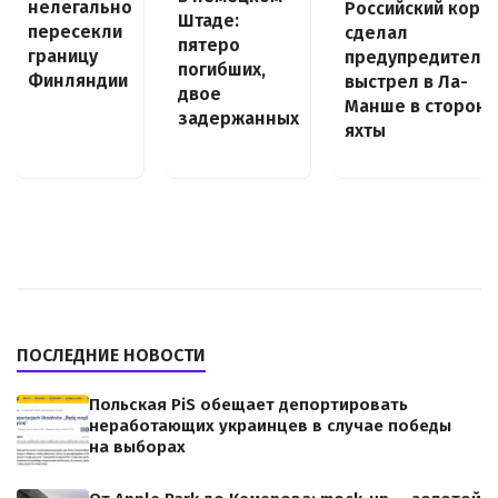
нелегально
Российский кора
Штаде:
пересекли
сделал
пятеро
границу
предупредитель
погибших,
Финляндии
выстрел в Ла-
двое
Манше в сторону
задержанных
яхты
ПОСЛЕДНИЕ НОВОСТИ
Польская PiS обещает депортировать
неработающих украинцев в случае победы
на выборах