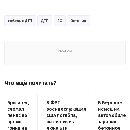
гибель в ДТП
ДТП
ЕС
Эстония
РЕКЛАМА
Что ещё почитать?
Британец
В ФРГ
В Берлине
сломал
военнослужащая
немец на
пенис во
США погибла,
автомобиле
время
выглянув из
таранил
гонки на
люка БТР
бетонное