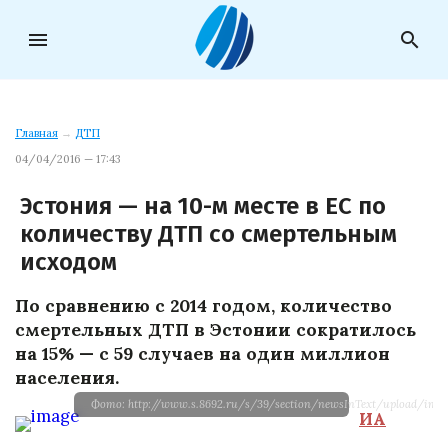
menu
search
Главная
→
ДТП
04/04/2016 — 17:43
Эстония — на 10-м месте в ЕС по
количеству ДТП со смертельным
исходом
По сравнению с 2014 годом, количество
смертельных ДТП в Эстонии сократилось
на 15% — с 59 случаев на один миллион
населения.
Фото: http://www.s.8692.ru/s/39/section/newsInText/upload/imag
ИА