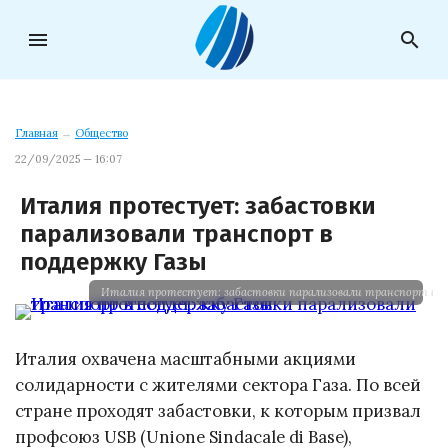
menu
search
Главная
→
Общество
22/09/2025 — 16:07
Италия протестует: забастовки
парализовали транспорт в
поддержку Газы
Италия протестует: забастовки парализовали транспорт в п
Италия охвачена масштабными акциями
солидарности с жителями сектора Газа. По всей
стране проходят забастовки, к которым призвал
профсоюз USB (Unione Sindacale di Base),