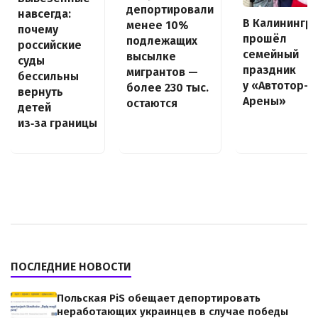
депортировали
навсегда:
В Калинингр
менее 10%
почему
прошёл
подлежащих
российские
семейный
высылке
суды
праздник
мигрантов —
бессильны
у «Автотор-
более 230 тыс.
вернуть
Арены»
остаются
детей
из‑за границы
ПОСЛЕДНИЕ НОВОСТИ
Польская PiS обещает депортировать
неработающих украинцев в случае победы