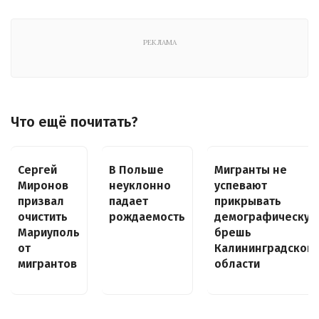
РЕКЛАМА
Что ещё почитать?
Сергей
В Польше
Мигранты не
Миронов
неуклонно
успевают
призвал
падает
прикрывать
очистить
рождаемость
демографическую
Мариуполь
брешь
от
Калининградской
мигрантов
области