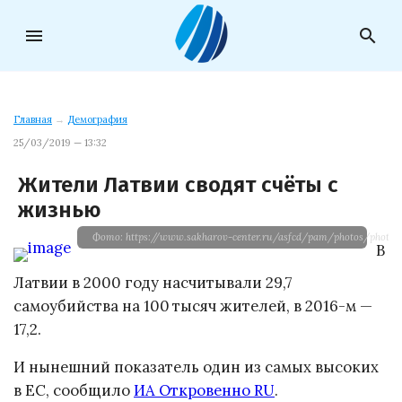
menu
search
Главная
→
Демография
25/03/2019 — 13:32
Жители Латвии сводят счёты с
жизнью
Фото: https://www.sakharov-center.ru/asfcd/pam/photos/photo
В
Латвии в 2000 году насчитывали 29,7
самоубийства на 100 тысяч жителей, в 2016-м —
17,2.
И нынешний показатель один из самых высоких
в ЕС, сообщило
ИА Откровенно RU
.