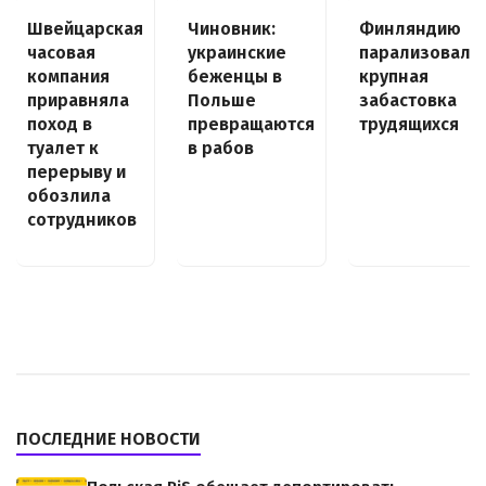
Швейцарская
Чиновник:
Финляндию
часовая
украинские
парализовала
компания
беженцы в
крупная
приравняла
Польше
забастовка
поход в
превращаются
трудящихся
туалет к
в рабов
перерыву и
обозлила
сотрудников
ПОСЛЕДНИЕ НОВОСТИ