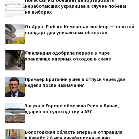
Польская PiS обещает депортировать
неработающих украинцев в случае победы
на выборах
От Apple Park до Кемерова: mock-up — золотой
стандарт для уникальных объектов
Финляндия одобрила первое в мире
хранилище ядерных отходов в скале
Премьер Британии ушел в отпуск через две
недели после назначения
Засуха в Европе обмелила Рейн и Дунай,
ударив по судоходству и АЭС
Вологодская область впервые отправила
в Кувейт 2,6 млн инкубационных яиц