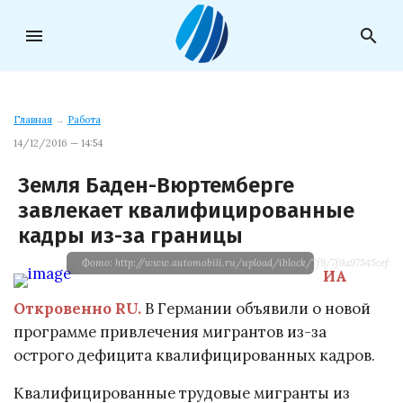
menu
search
Главная
→
Работа
14/12/2016 — 14:54
Земля Баден-Вюртемберге
завлекает квалифицированные
кадры из-за границы
Фото: http://www.automobili.ru/upload/iblock/7f9/7f9a97545cef9d55
ИА
Откровенно RU.
В Германии объявили о новой
программе привлечения мигрантов из-за
острого дефицита квалифицированных кадров.
Квалифицированные трудовые мигранты из