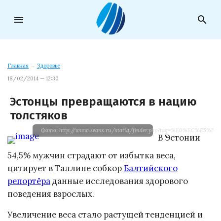
menu
search
Главная
→
Здоровье
18/02/2014 — 12:30
Эстонцы превращаются в нацию
толстяков
Фото: http://www.seans.ru/statia/finder.php?tag=%E0%EC%E5%
В Эстонии
54,5% мужчин страдают от избытка веса,
цитирует в Таллине собкор
Балтийского
репортёра
данные исследования здорового
поведения взрослых.
Увеличение веса стало растущей тенденцией и