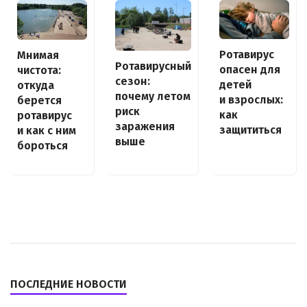
Ротавирус
Мнимая
Ротавирусный
опасен для
чистота:
сезон:
детей
откуда
почему летом
и взрослых:
берется
риск
как
ротавирус
заражения
защититься
и как с ним
выше
бороться
ПОСЛЕДНИЕ НОВОСТИ