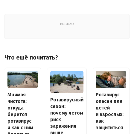
РЕКЛАМА
Что ещё почитать?
Ротавирус
Мнимая
Ротавирусный
опасен для
чистота:
сезон:
детей
откуда
почему летом
и взрослых:
берется
риск
как
ротавирус
заражения
защититься
и как с ним
выше