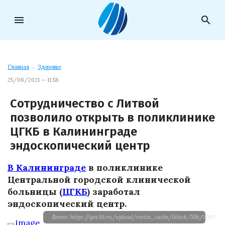
menu
search
Главная
→
Здоровье
25/08/2021 — 11:58
Сотрудничество с Литвой
позволило открыть в поликлинике
ЦГКБ в Калининграде
эндоскопический центр
В Калининграде
в поликлинике
Центральной городской клинической
больницы (
ЦГКБ
) заработал
эндоскопический центр.
Фото: https://gov39.ru/upload/resize_cache/iblock/58b/1200_8