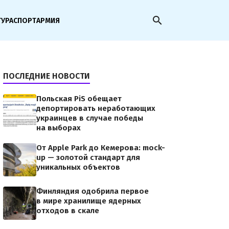
search
ТУРА
СПОРТ
АРМИЯ
ПОСЛЕДНИЕ НОВОСТИ
Польская PiS обещает
депортировать неработающих
украинцев в случае победы
на выборах
От Apple Park до Кемерова: mock-
up — золотой стандарт для
уникальных объектов
Финляндия одобрила первое
в мире хранилище ядерных
отходов в скале