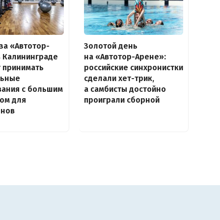
за «Автотор-
Золотой день
в Калининграде
на «Автотор-Арене»:
 принимать
российские синхронистки
ьные
сделали хет-трик,
вания с большим
а самбисты достойно
ом для
проиграли сборной
енов