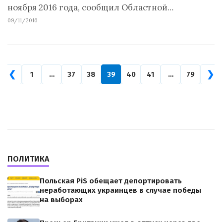
ноября 2016 года, сообщил Областной…
09/11/2016
❮
❯
1
…
37
38
39
40
41
…
79
ПОЛИТИКА
Польская PiS обещает депортировать
неработающих украинцев в случае победы
на выборах