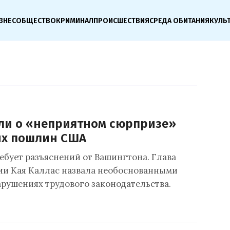
ЗНЕС
ОБЩЕСТВО
КРИМИНАЛ
ПРОИСШЕСТВИЯ
СРЕДА ОБИТАНИЯ
КУЛЬ
или о «неприятном сюрпризе»
ых пошлин США
ебует разъяснений от Вашингтона. Глава
и Кая Каллас назвала необоснованными
арушениях трудового законодательства.