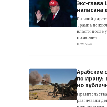
Экс-глава 
написана 
Бывший директ
Трампа психич
власти после у
позволяет…
13/04/2026
Арабские с
по Ирану: 
но публич
Правительства
разгневаны де
иранское газо