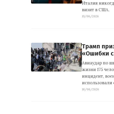
Италия никогд
визит в США.
19/06/2026
Трамп при
«Ошибки с
Авиаудар по ш
жизни 175 чело
инцидент, вое
использовали 
18/06/2026