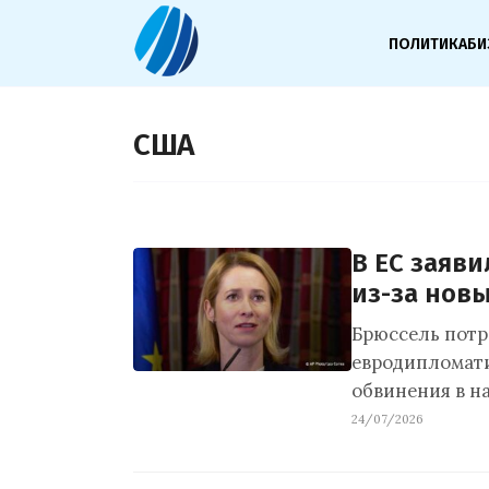
ПОЛИТИКА
БИ
США
В ЕС заяв
из-за нов
Брюссель потр
евродипломати
обвинения в н
24/07/2026