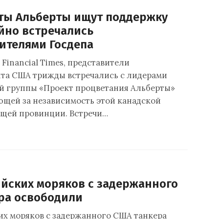
ты Альберты ищут поддержку
айно встречались
вителями Госдепа
Financial Times, представители
та США трижды встречались с лидерами
й группы «Проект процветания Альберты»
ающей за независимость этой канадской
щей провинции. Встречи…
ийских моряков с задержанного
ра освободили
их моряков с задержанного США танкера