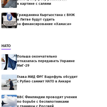
в картине с салями
Гражданина Кыргызстана с ВНЖ
в Литве будут судить
за финансирование «Хамаса»
НАТО
Польша окончательно
отказалась передавать Украине
МиГ-29
Глава МИД ФРГ Вадефуль обсудит
с Рубио саммит НАТО в Анкаре
ВВС Финляндии проводят учения
по борьбе с беспилотниками
у границы с Россией