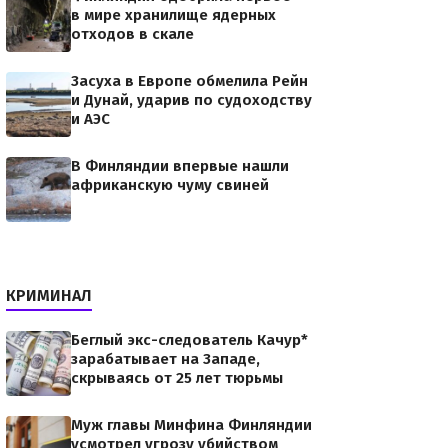
в мире хранилище ядерных
отходов в скале
Засуха в Европе обмелила Рейн
и Дунай, ударив по судоходству
и АЭС
В Финляндии впервые нашли
африканскую чуму свиней
КРИМИНАЛ
Беглый экс-следователь Качур*
зарабатывает на Западе,
скрываясь от 25 лет тюрьмы
Муж главы Минфина Финляндии
усмотрел угрозу убийством