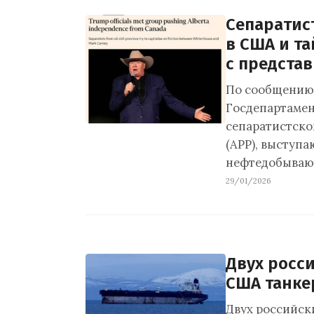
Сепаратис
в США и т
с предста
По сообщению 
Госдепартамен
сепаратистско
(APP), выступ
нефтедобываю
29/01/2026
Двух росс
США танке
Двух российск