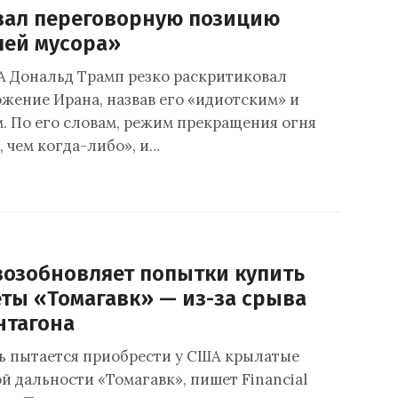
вал переговорную позицию
чей мусора»
 Дональд Трамп резко раскритиковал
жение Ирана, назвав его «идиотским» и
 По его словам, режим прекращения огня
, чем когда-либо», и…
возобновляет попытки купить
еты «Томагавк» — из-за срыва
нтагона
ь пытается приобрести у США крылатые
й дальности «Томагавк», пишет Financial