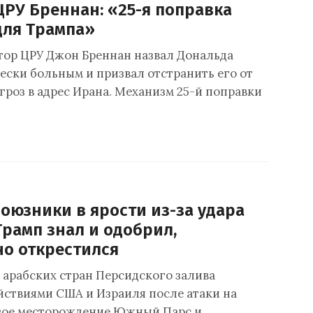
ЦРУ Бреннан: «25-я поправка
для Трампа»
ор ЦРУ Джон Бреннан назвал Дональда
ески больным и призвал отстранить его от
гроз в адрес Ирана. Механизм 25-й поправки
оюзники в ярости из-за удара
Трамп знал и одобрил,
но открестился
 арабских стран Персидского залива
йствиями США и Израиля после атаки на
вое месторождение Южный Парс и