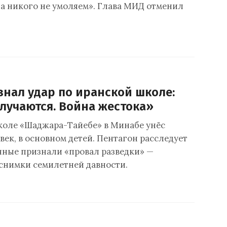
а никого не умоляем». Глава МИД отменил
знал удар по иранской школе:
лучаются. Война жестока»
коле «Шаджара-Тайебе» в Минабе унёс
век, в основном детей. Пентагон расследует
нные признали «провал разведки» —
снимки семилетней давности.