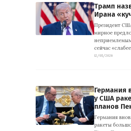
Трамп наз
Ирана «ку
Президент США
мирное предло
неприемлемым.
сейчас «слабее
12/05/2026
Германия 
у США рак
планов Пе
Германия внов
ракеты большо