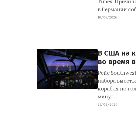
Times. Причин
в Германии со
10/05/2026
В США на к
во время в
Рейс Southwest
набора высоты
корабля по гол
минут…
21/04/2026