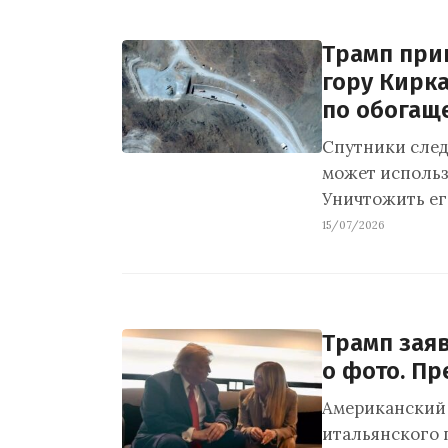
Трамп при
гору Кирка
по обогащ
Спутники след
может использ
Уничтожить ег
15/07/2026
Трамп заяв
о фото. Пр
Американский 
итальянского 