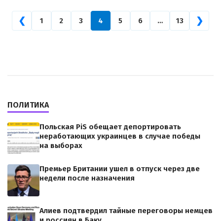
❮
❯
1
2
3
4
5
6
…
13
ПОЛИТИКА
Польская PiS обещает депортировать
неработающих украинцев в случае победы
на выборах
Премьер Британии ушел в отпуск через две
недели после назначения
Алиев подтвердил тайные переговоры немцев
и россиян в Баку