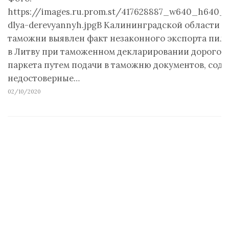
https://images.ru.prom.st/417628887_w640_h640_l
dlya-derevyannyh.jpgВ Калининградской области 
таможни выявлен факт незаконного экспорта пил
в Литву при таможенном декларировании дорогос
паркета путем подачи в таможню документов, сод
недостоверные…
02/10/2020