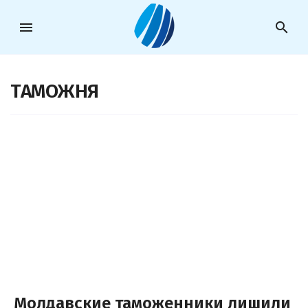
menu
search
ТАМОЖНЯ
Молдавские таможенники лишили