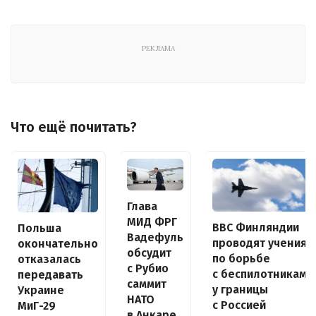
РЕКЛАМА
Что ещё почитать?
Глава
МИД ФРГ
ВВС Финляндии
Польша
Вадефуль
проводят учения
окончательно
обсудит
по борьбе
отказалась
с Рубио
с беспилотниками
передавать
саммит
у границы
Украине
НАТО
с Россией
МиГ-29
в Анкаре