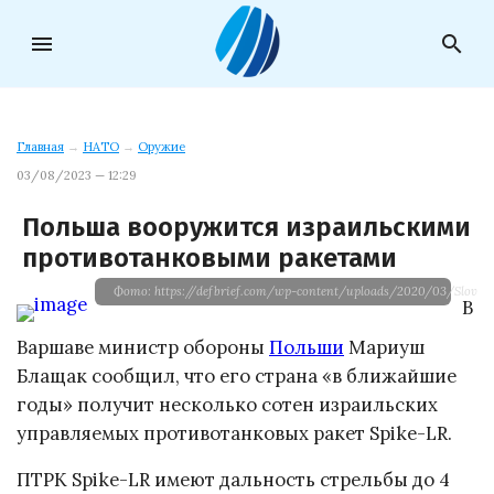
menu
search
Главная
→
НАТО
→
Оружие
03/08/2023 — 12:29
Польша вооружится израильскими
противотанковыми ракетами
Фото: https://defbrief.com/wp-content/uploads/2020/03/Slovaki
В
Варшаве министр обороны
Польши
Мариуш
Блащак сообщил, что его страна «в ближайшие
годы» получит несколько сотен израильских
управляемых противотанковых ракет Spike-LR.
ПТРК Spike-LR имеют дальность стрельбы до 4