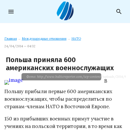
menu
search
Главная
→
Международные отношения
→
НАТО
24/04/2014 — 04:32
Польша приняла 600
американских военнослужащих
Фото: http://www.balticreporter.com/wp-content/uploads/2014/04
В
Польшу прибыли первые 600 американских
военнослужащих, чтобы распределиться по
странам-членам НАТО в Восточной Европе.
150 из прибывших военных примут участие в
учениях на польской территории, в то время как