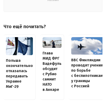
РЕКЛАМА
Что ещё почитать?
Глава
МИД ФРГ
ВВС Финляндии
Польша
Вадефуль
проводят учения
окончательно
обсудит
по борьбе
отказалась
с Рубио
с беспилотниками
передавать
саммит
у границы
Украине
НАТО
с Россией
МиГ-29
в Анкаре