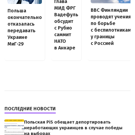
Глава
МИД ФРГ
ВВС Финляндии
Польша
Вадефуль
проводят учения
окончательно
обсудит
по борьбе
отказалась
с Рубио
с беспилотниками
передавать
саммит
у границы
Украине
НАТО
с Россией
МиГ-29
в Анкаре
ПОСЛЕДНИЕ НОВОСТИ
Польская PiS обещает депортировать
неработающих украинцев в случае победы
на выборах