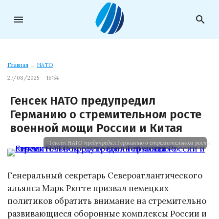
menu
search
Главная
→
НАТО
27/08/2025 — 16:54
Генсек НАТО предупредил
Германию о стремительном росте
военной мощи России и Китая
Генсек НАТО предупредил Германию о стремительном росте в
Генеральный секретарь Североатлантического
альянса Марк Рютте призвал немецких
политиков обратить внимание на стремительно
развивающиеся оборонные комплексы России и