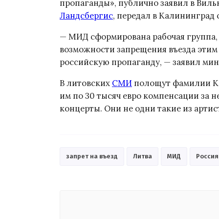
пропаганды», публично заявил в Вил
Ландсбергис
, передал в Калининград
— МИД сформирована рабочая группа,
возможности запрещения въезда этим
российскую пропаганду, — заявил мин
В литовских
СМИ
полощут фамилии Ки
им по 30 тысяч евро компенсации за 
концерты. Они не одни такие из артист
запрет на въезд
Литва
МИД
Россия