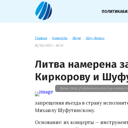
ПОЛИТИКА
БИ
Главная
→
Концерты
→
Люди
→
Шоу-бизнес
15/01/2021 — 16:33
Литва намерена з
Киркорову и Шуф
Фото: https://celebnewsru.com/wp-content/u
запрещения въезда в страну исполнит
Михаилу Шуфутинскому.
Основание: их концерты — инструмен