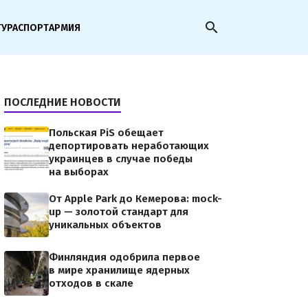
search
ТУРА
СПОРТ
АРМИЯ
ПОСЛЕДНИЕ НОВОСТИ
Польская PiS обещает
депортировать неработающих
украинцев в случае победы
на выборах
От Apple Park до Кемерова: mock-
up — золотой стандарт для
уникальных объектов
Финляндия одобрила первое
в мире хранилище ядерных
отходов в скале