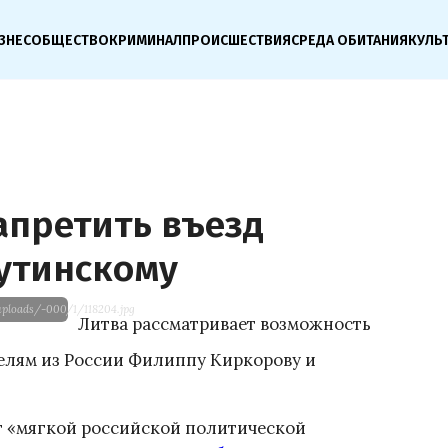
ЗНЕС
ОБЩЕСТВО
КРИМИНАЛ
ПРОИСШЕСТВИЯ
СРЕДА ОБИТАНИЯ
КУЛЬ
апретить въезд
утинскому
ploads/-000/1/118204.jpg
Литва рассматривает возможность
елям из России Филиппу Киркорову и
т «мягкой российской политической