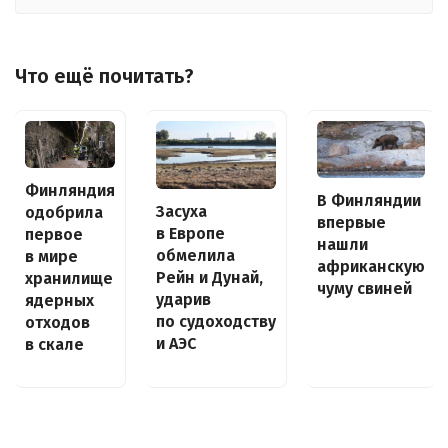
Что ещё почитать?
Финляндия
В Финляндии
Засуха
одобрила
впервые
в Европе
первое
нашли
обмелила
в мире
африканскую
Рейн и Дунай,
хранилище
чуму свиней
ударив
ядерных
по судоходству
отходов
и АЭС
в скале