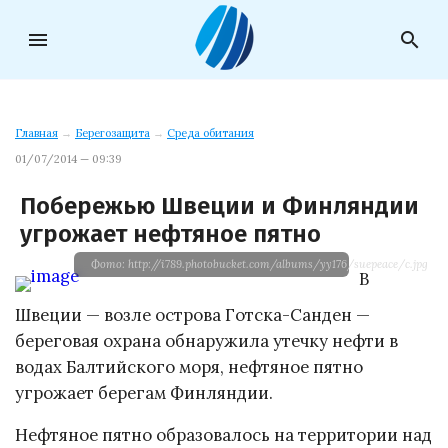
menu
search
Главная
→
Берегозащита
→
Среда обитания
01/07/2014 — 09:39
Побережью Швеции и Финляндии
угрожает нефтяное пятно
Фото: http://i789.photobucket.com/albums/yy176/suepeace/c.jpg
В
Швеции — возле острова Готска-Санден —
береговая охрана обнаружила утечку нефти в
водах Балтийского моря, нефтяное пятно
угрожает берегам Финляндии.
Нефтяное пятно образовалось на территории над