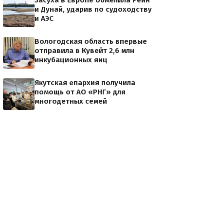
Засуха в Европе обмелила Рейн
и Дунай, ударив по судоходству
и АЭС
Вологодская область впервые
отправила в Кувейт 2,6 млн
инкубационных яиц
Якутская епархия получила
помощь от АО «РНГ» для
многодетных семей