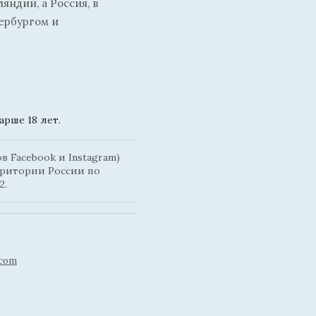
ндии, а Россия, в
ербургом и
рше 18 лет.
 Facebook и Instagram)
рритории России по
2.
.com