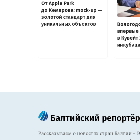
От Apple Park
до Кемерова: mock-up —
золотой стандарт для
уникальных объектов
Вологодс
впервые
в Кувейт 
инкубац
Балтийский репортёр
Рассказываем о новостях стран Балтии – Э