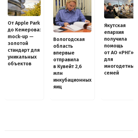
От Apple Park
Якутская
до Кемерова:
епархия
mock-up —
получила
Вологодская
золотой
помощь
область
стандарт для
от АО «РНГ»
впервые
уникальных
для
отправила
объектов
многодетных
в Кувейт 2,6
семей
млн
инкубационных
яиц