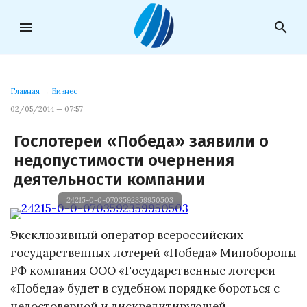
menu
search
Главная
→
Бизнес
02/05/2014 — 07:57
Гослотереи «Победа» заявили о
недопустимости очернения
деятельности компании
24215-0-0-0703592359950503
Эксклюзивный оператор всероссийских
государственных лотерей «Победа» Минобороны
РФ компания ООО «Государственные лотереи
«Победа» будет в судебном порядке бороться с
недостоверной и дискредитирующей