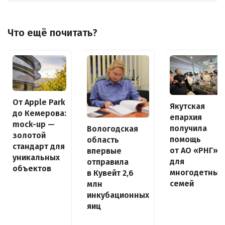
Что ещё почитать?
От Apple Park
Якутская
до Кемерова:
епархия
mock-up —
получила
Вологодская
золотой
помощь
область
стандарт для
от АО «РНГ»
впервые
уникальных
для
отправила
объектов
многодетных
в Кувейт 2,6
семей
млн
инкубационных
яиц