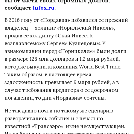
бы от части своих огромных долгов,
сообщает
Infox.ru
.
В 2016 году от «Нордавиа» избавился ее прежний
владелец — холдинг «Норильский Никель»,
продав ее холдингу «Скай Инвест»,
возглавляемому Сергеем Кузнецовым. У
авиакомпании перед «Норникелем» были долги
в размере 128 млн долларов и 1,2 млрд рублей,
которые выкупила компания World Best Trade.
Таким образом, в настоящее время
задолженность превышает 9 млрд рублей, а в
случае требования кредитора о ее досрочном
погашении, то дни «Нордавиа» сочтены.
Не так давно почти по такому же сценарию
разворачивались события и с печально
известной «Трансаэро», ныне несуществующей.