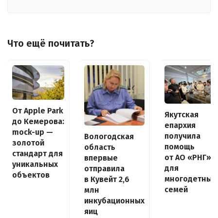
Что ещё почитать?
От Apple Park
Якутская
до Кемерова:
епархия
mock-up —
получила
Вологодская
золотой
помощь
область
стандарт для
от АО «РНГ»
впервые
уникальных
для
отправила
объектов
многодетных
в Кувейт 2,6
семей
млн
инкубационных
яиц