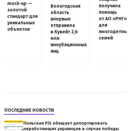
mock-up —
получила
Вологодская
золотой
помощь
область
стандарт для
от АО «РНГ»
впервые
уникальных
для
отправила
объектов
многодетных
в Кувейт 2,6
семей
млн
инкубационных
яиц
ПОСЛЕДНИЕ НОВОСТИ
Польская PiS обещает депортировать
неработающих украинцев в случае победы