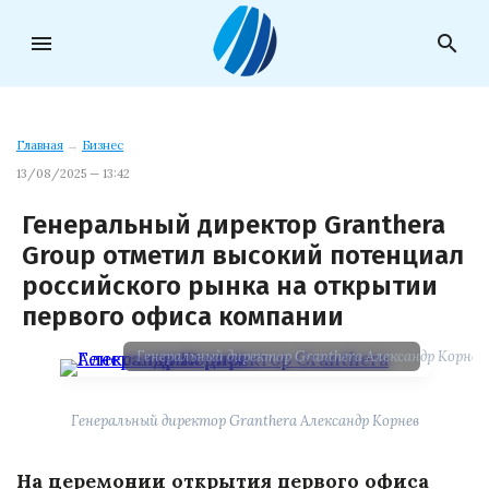
menu
search
Главная
→
Бизнес
13/08/2025 — 13:42
Генеральный директор Granthera
Group отметил высокий потенциал
российского рынка на открытии
первого офиса компании
Генеральный директор Granthera Александр Корнев
Генеральный директор Granthera Александр Корнев
На церемонии открытия первого офиса